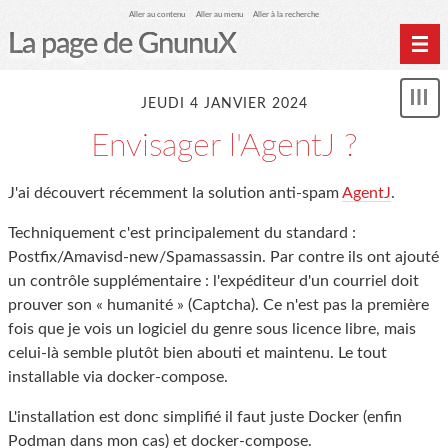
Aller au contenu
Aller au menu
Aller à la recherche
La page de GnunuX
Home
JEUDI 4 JANVIER 2024
Mon
Archives
le
Envisager l'AgentJ ?
me
J'ai découvert récemment la solution anti-spam
AgentJ
.
Techniquement c'est principalement du standard :
Postfix/Amavisd-new/Spamassassin. Par contre ils ont ajouté
un contrôle supplémentaire : l'expéditeur d'un courriel doit
prouver son « humanité » (Captcha). Ce n'est pas la première
fois que je vois un logiciel du genre sous licence libre, mais
celui-là semble plutôt bien abouti et maintenu. Le tout
installable via docker-compose.
L'installation est donc simplifié il faut juste Docker (enfin
Podman dans mon cas) et docker-compose.